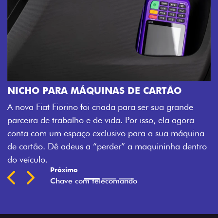
CHA
Agora
ICHO PARA MÁQUINAS DE CARTÃO
veícu
nova Fiat Fiorino foi criada para ser sua grande
fecha
rceira de trabalho e de vida. Por isso, ela agora
mais f
nta com um espaço exclusivo para a sua máquina
Pre
 cartão. Dê adeus a “perder” a maquininha dentro
 veículo.
Previous
Next