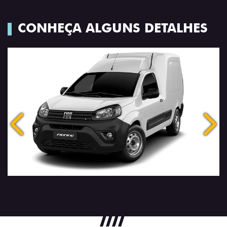
CONHEÇA ALGUNS DETALHES
Anterior
Próx