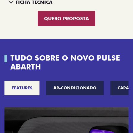
FICHA TÉCNICA
QUERO PROPOSTA
TUDO SOBRE O NOVO PULSE
ABARTH
FEATURES
AR-CONDICIONADO
CAPAC