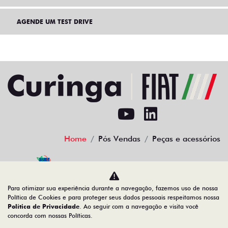
AGENDE UM TEST DRIVE
Home
Pós Vendas
Peças e acessórios
Desacelere. Seu bem maior é a vida.
Para otimizar sua experiência durante a navegação, fazemos uso de nossa
Política de Cookies e para proteger seus dados pessoais respeitamos nossa
Política de Privacidade
. Ao seguir com a navegação e visita você
concorda com nossas Políticas.
02.692.394/0001-11