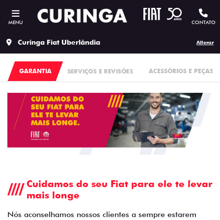
MENU
CONTATO
Curinga Fiat Uberlândia
Alterar
GARANTIA
SERVIÇOS E REVISÕES
ACESSÓRIOS E PEÇAS
Cuidamos do seu Fiat para ele te levar
mais longe
Nós aconselhamos nossos clientes a sempre estarem