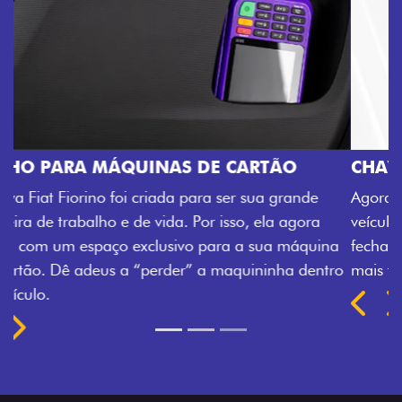
CHAVE COM TELECOMANDO
Agora, a chave da sua nova Fiorino pode abrir o
veículo também à distância, e não mais somente pela
fechadura. São detalhes como esse que trazem ainda
mais fluidez para o seu dia de trabalho.
Próximo
Previous
Next
Porta-luvas com iluminação