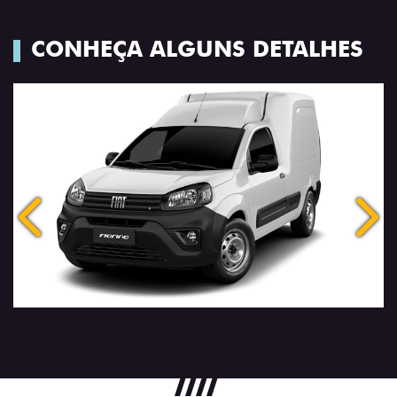
CONHEÇA ALGUNS DETALHES
Anterior
Próx