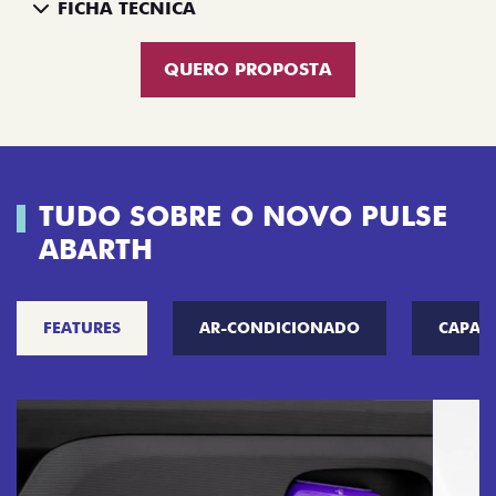
FICHA TÉCNICA
QUERO PROPOSTA
TUDO SOBRE O NOVO PULSE
ABARTH
FEATURES
AR-CONDICIONADO
CAPAC