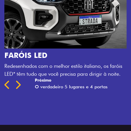
aróis
ite.