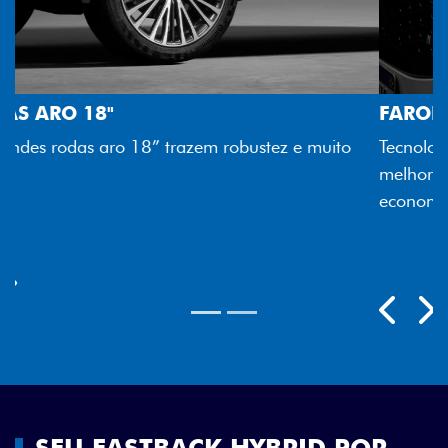
FAROL FULL LED
Tecnologia dos faróis totalmente em LED garante
melhor luminosidade, maior durabilidade e mais
economia para você.
Próximo
Previous
Next
Rodas aro 18"
SEU FASTBACK HYBRID POR