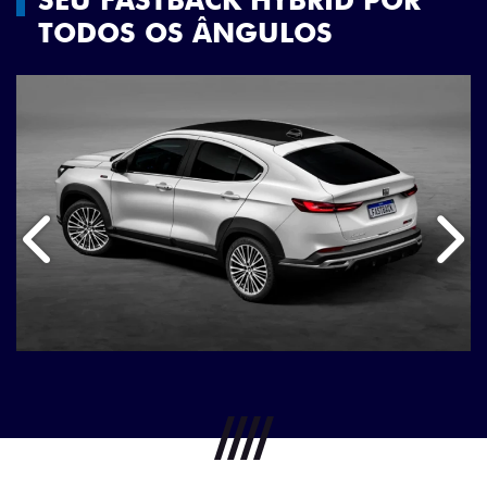
TODOS OS ÂNGULOS
Anterior
Próx