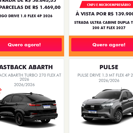
TRADA DE R$ 58.843,35
CNPJ E MICROEMPRESÁRIO
PARCELAS DE R$ 1.469,00
À VISTA POR R$ 139.90
RGO DRIVE 1.0 FLEX 4P 2026
STRADA ULTRA CABINE DUPLA 
200 AT FLEX 2027
Quero agora!
Quero agora!
ASTBACK ABARTH
PULSE
ACK ABARTH TURBO 270 FLEX AT
PULSE DRIVE 1.3 MT FLEX 4P 
2026
2026/2026
2026/2026