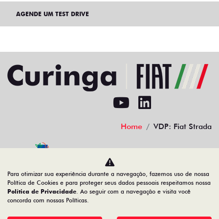
AGENDE UM TEST DRIVE
Home
VDP: Fiat Strada
Desacelere. Seu bem maior é a vida.
Para otimizar sua experiência durante a navegação, fazemos uso de nossa
Política de Cookies e para proteger seus dados pessoais respeitamos nossa
Política de Privacidade
. Ao seguir com a navegação e visita você
concorda com nossas Políticas.
02.692.394/0001-11