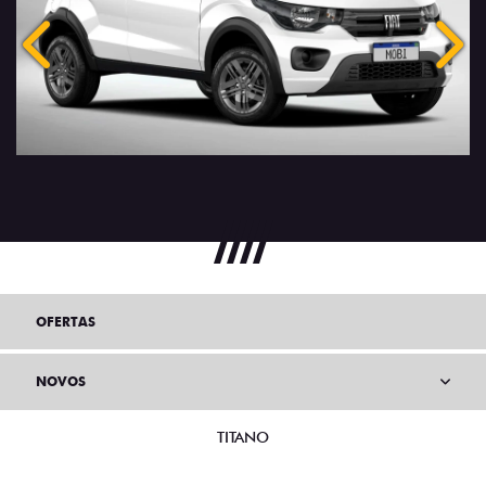
Anterior
Próx
OFERTAS
NOVOS
TITANO