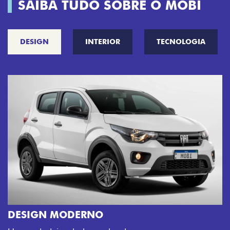
SAIBA TUDO SOBRE O MOBI
DESIGN
INTERIOR
TECNOLOGIA
CINCO OPÇÕES DE CORES
O Fiat Mobi tem sempre uma opção de cor
sua cara. Escolha entre o Preto Vulcano, V