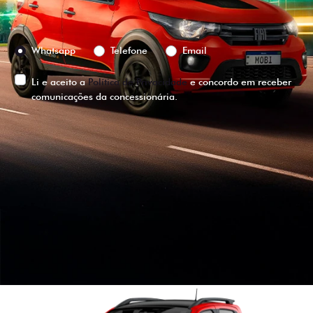
Preferência de contato:
Whatsapp
Telefone
Email
Li e aceito a
Política de Privacidade
e concordo em receber
comunicações da concessionária.
ENTRAR EM CONTATO
VISUALIZE O
VEÍCULO EM
360°