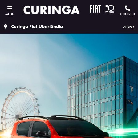
MENU
CONTATO
Curinga Fiat Uberlândia
Alterar
ESTOU INTERESSADO
Versão escolhida