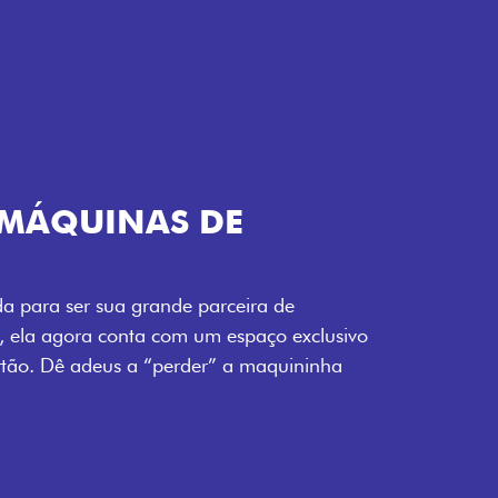
TELECOMANDO
a Fiorino pode abrir o veículo também à
ente pela fechadura. São detalhes como
 fluidez para o seu dia de trabalho.