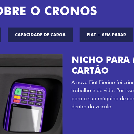
OBRE O CRONOS
CAPACIDADE DE CARGA
FIAT + SEM PARAR
CHAVE COM 
Agora, a chave da sua nov
distância, e não mais som
esse que trazem ainda mais