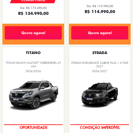
PESSOA FÍSICA
De: R$ 119.990,00
De: R$ 173.490,00
R$ 114.990,00
R$ 134.990,00
Quero agora!
Quero agora!
TITANO
STRADA
TITANO RANCH MULTIJET TURBODIESEL AT
STRADA ENDURANCE CABINE PLUS 1.3 FLEX
4X4
2027
2026/2026
2026/2027
OPORTUNIDADE
CONDIÇÃO IMPERDÍVEL