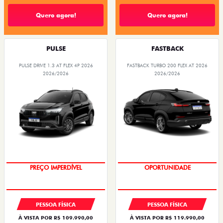
Quero agora!
Quero agora!
PULSE
FASTBACK
PULSE DRIVE 1.3 AT FLEX 4P 2026
FASTBACK TURBO 200 FLEX AT 2026
2026/2026
2026/2026
O SUV AUTOMÁTICO MAIS
OPORTUNIDADE
BARATO DO BRASIL
PESSOA FÍSICA
PESSOA FÍSICA
À VISTA POR R$ 109.990,00
À VISTA POR R$ 119.990,00