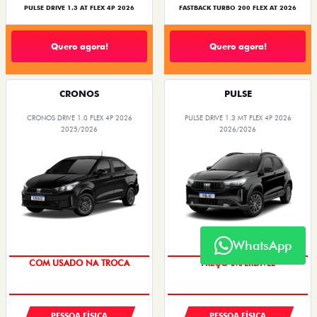
PULSE DRIVE 1.3 AT FLEX 4P 2026
FASTBACK TURBO 200 FLEX AT 2026
Quero agora!
Quero agora!
CRONOS
PULSE
CRONOS DRIVE 1.0 FLEX 4P 2026
PULSE DRIVE 1.3 MT FLEX 4P 2026
2025/2026
2026/2026
WhatsApp
SUPER DESCONTO
OPORTUNIDADE
PESSOA FÍSICA
PESSOA FÍSICA