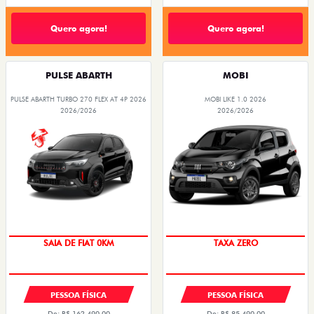
Quero agora!
Quero agora!
PULSE ABARTH
MOBI
PULSE ABARTH TURBO 270 FLEX AT 4P 2026
MOBI LIKE 1.0 2026
2026/2026
2026/2026
OPORTUNIDADE
PREÇO IMPERDÍVEL
PESSOA FÍSICA
PESSOA FÍSICA
De: R$ 162.490,00
De: R$ 85.490,00