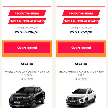
PRODUTOR RURAL
PRODUTOR RURAL
CNPJ E MICROEMPRESÁRIO
CNPJ E MICROEMPRESÁRIO
De: R$ 290.490,00
De: R$ 116.990,00
R$ 235.296,90
R$ 91.252,20
Quero agora!
Quero agora!
STRADA
STRADA
STRADA VOLCANO CABINE DUPLA 1.3 AT
STRADA FREEDOM CABINE DUPLA 1.3 FLEX
FLEX 2026
2027
2027/2026
2026/2027