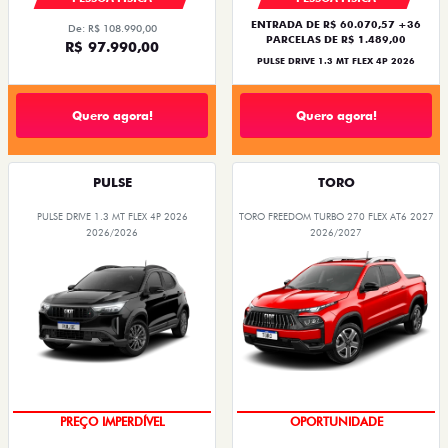
ENTRADA DE R$ 60.070,57 +36
De: R$ 108.990,00
PARCELAS DE R$ 1.489,00
R$ 97.990,00
PULSE DRIVE 1.3 MT FLEX 4P 2026
Quero agora!
Quero agora!
PULSE
TORO
PULSE DRIVE 1.3 MT FLEX 4P 2026
TORO FREEDOM TURBO 270 FLEX AT6 2027
2026/2026
2026/2027
OPORTUNIDADE
SUPERVALORIZAÇÃO DO USADO