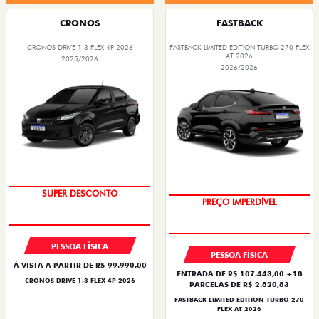
CRONOS
FASTBACK
CRONOS DRIVE 1.3 FLEX 4P 2026
FASTBACK LIMITED EDITION TURBO 270 FLEX
AT 2026
2025/2026
2026/2026
BÔNUS DE ATÉ R$ 14 MIL
COM USADO NA TROCA
PESSOA FÍSICA
PESSOA FÍSICA
À VISTA A PARTIR DE R$ 99.990,00
ENTRADA DE R$ 107.443,00 +18
CRONOS DRIVE 1.3 FLEX 4P 2026
PARCELAS DE R$ 2.820,83
FASTBACK LIMITED EDITION TURBO 270
FLEX AT 2026