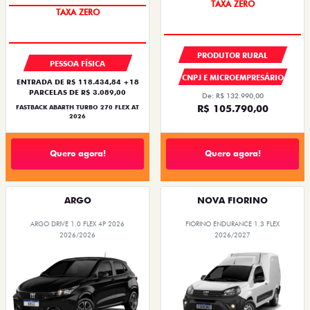
TAXA ZERO
SAIA DE FIAT 0KM
PRODUTOR RURAL
PESSOA FÍSICA
CNPJ E MICROEMPRESÁRIO
ENTRADA DE R$ 118.434,84 +18
PARCELAS DE R$ 3.089,00
De: R$ 132.990,00
R$ 105.790,00
FASTBACK ABARTH TURBO 270 FLEX AT
2026
Quero agora!
Quero agora!
ARGO
NOVA FIORINO
ARGO DRIVE 1.0 FLEX 4P 2026
FIORINO ENDURANCE 1.3 FLEX
2026/2026
2026/2027