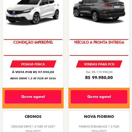
OPORTUNIDADE
VEÍCULO A PRONTA ENTREGA
PESSOA FÍSICA
VENDAS PARA PCD
À VISTA POR R$ 97.990,00
De: R$ 119.990,00
R$ 99.980,00
ARGO DRIVE 1.3 AT FLEX 4P 2026
Quero agora!
Quero agora!
CRONOS
NOVA FIORINO
CRONOS DRIVE 1.0 FLEX 4P 2027
FIORINO ENDURANCE 1.3 FLEX
2026/2027
2026/2027