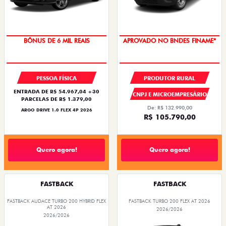
TAXA ZERO
APROVADO NO BNDES FINAME*
PESSOA FÍSICA
PRODUTOR RURAL
ENTRADA DE R$ 54.967,04 +30
CNPJ E MICROEMPRESÁRIO
PARCELAS DE R$ 1.379,00
De: R$ 132.990,00
ARGO DRIVE 1.0 FLEX 4P 2026
R$ 105.790,00
Quero agora!
Quero agora!
FASTBACK
FASTBACK
FASTBACK AUDACE TURBO 200 HYBRID FLEX
FASTBACK TURBO 200 FLEX AT 2026
AT 2026
2026/2026
2026/2026