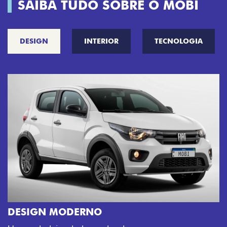
SAIBA TUDO SOBRE O MOBI
DESIGN
INTERIOR
TECNOLOGIA
CINCO OPÇÕES DE CORES
O Fiat Mobi tem sempre uma opção de
sua cara. Escolha entre o Preto Vulcan