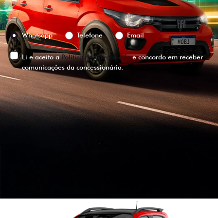
Preferência de contato:
Whatsapp
Telefone
Email
Li e aceito a
Política de Privacidade
e concordo em receber
comunicações da concessionária.
ENTRAR EM CONTATO
VISUALIZE O
VEÍCULO EM
360°