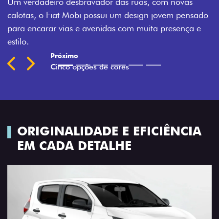
as, com novas
Montecarlo, Branco Banchisa, Prata Ba
sign jovem pensado
Silverstone.
muita presença e
Previous
Next
ORIGINALIDADE E EFICIÊNCIA
EM CADA DETALHE