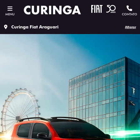
MENU
CONTATO
Curinga Fiat Araguari
Alterar
ESTOU INTERESSADO
Versão escolhida