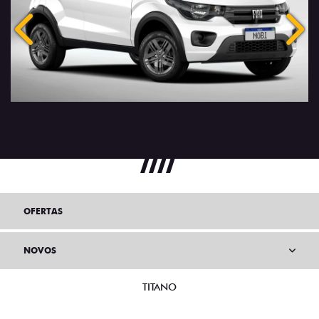
Anterior
Próx
OFERTAS
NOVOS
TITANO