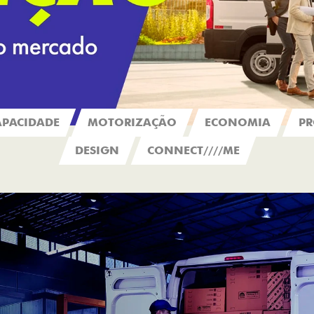
APACIDADE
MOTORIZAÇÃO
ECONOMIA
PR
DESIGN
CONNECT////ME