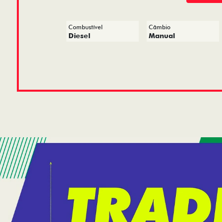
Combustível
Câmbio
Diesel
Manual