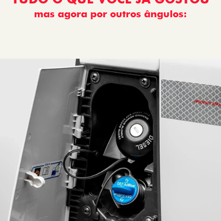
mas agora por outros ângulos:
: