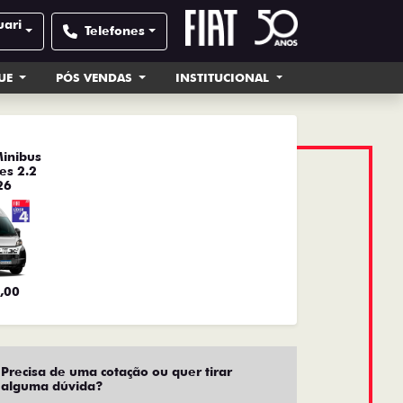
uari
Telefones
UE
PÓS VENDAS
INSTITUCIONAL
inibus
es 2.2
26
,00
Precisa de uma cotação ou quer tirar
alguma dúvida?