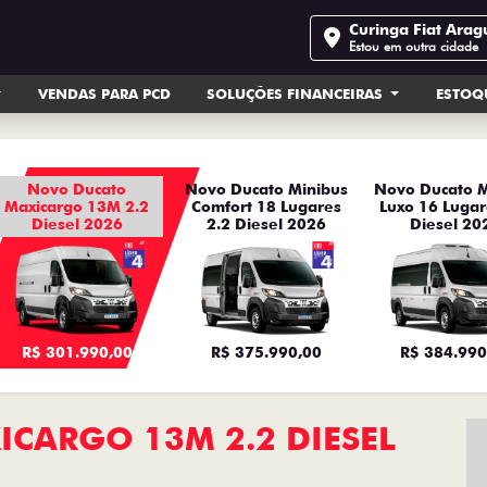
Curinga Fiat Arag
Estou em outra cidade
VENDAS PARA PCD
SOLUÇÕES FINANCEIRAS
ESTOQ
Novo Ducato
Novo Ducato Minibus
Novo Ducato M
Maxicargo 13M 2.2
Comfort 18 Lugares
Luxo 16 Lugar
Diesel 2026
2.2 Diesel 2026
Diesel 20
R$ 301.990,00
R$ 375.990,00
R$ 384.990
CARGO 13M 2.2 DIESEL