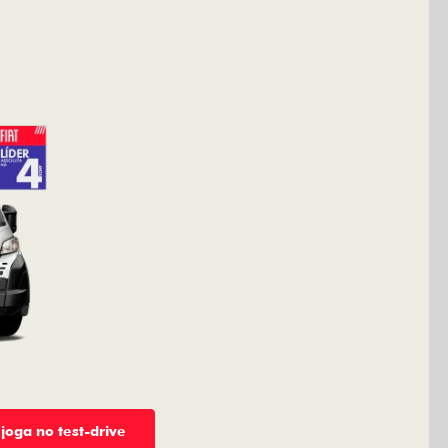
 joga no test-drive