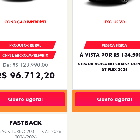
CONDIÇÃO IMPERDÍVEL
SUPERVALORIZAÇÃO DO USA
PRODUTOR RURAL
PESSOA FÍSICA
À VISTA POR R$ 134.50
CNPJ E MICROEMPRESÁRIO
STRADA VOLCANO CABINE DUPL
De: R$ 123.990,00
AT FLEX 2026
R$ 96.712,20
Quero agora!
Quero agora!
FASTBACK
BACK TURBO 200 FLEX AT 2026
2026/2026