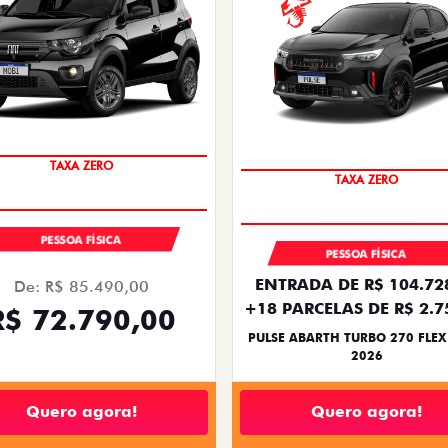
TAXA ZERO
TAXA ZERO
PESSOA FÍSICA
PESSOA FÍSICA
ENTRADA DE R$ 104.72
De: R$ 85.490,00
+18 PARCELAS DE R$ 2.7
R$ 72.790,00
PULSE ABARTH TURBO 270 FLEX
2026
Quero agora!
Quero agora!