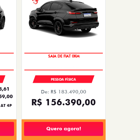
SAIA DE FIAT 0KM
PESSOA FÍSICA
8,61
De: R$ 183.490,00
59,00
R$ 156.390,00
 AT 4P
Quero agora!