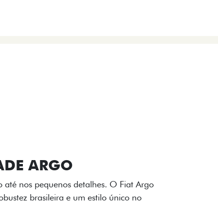
VIÇOS
FIAT + SEM PARAR
 E DESIGN INTERNO
ogo Fiat também aparecem no interior do
to impecável e detalhes escurecidos.