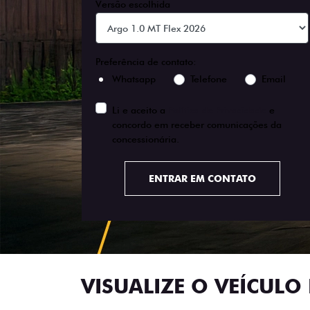
Versão escolhida
Preferência de contato:
Whatsapp
Telefone
Email
Li e aceito a
Política de Privacidade
e
concordo em receber comunicações da
concessionária.
ENTRAR EM CONTATO
VISUALIZE O VEÍCULO 