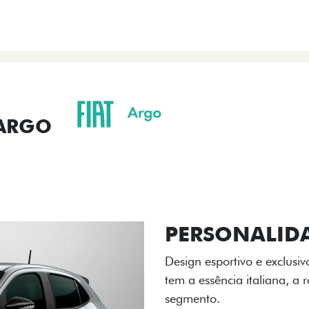
ENTRAR EM CONTATO
 ARGO
ORMANCE
SEGURANÇA
ACESSÓRIOS
SER
ACABAMENTO
A flag italiana e o novo l
carro, que possui acabamen