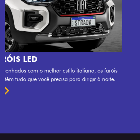
O VERDADEIRO 5 LUGARES E 4
PORTAS
Todo mundo pode viajar confortável na Fiat Strada,
que conta com cabine dupla de 5 lugares e 4 portas.
Próximo
Previous
Next
Espaço e conforto