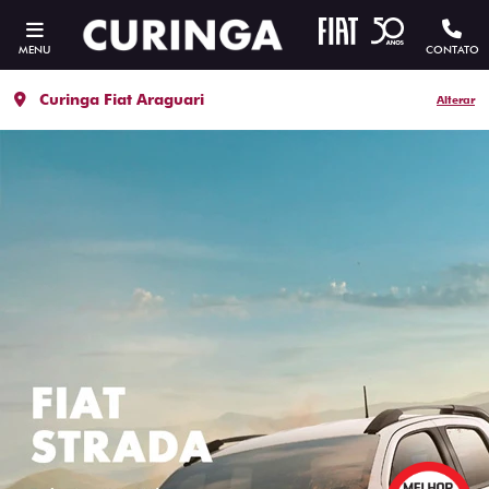
MENU
CONTATO
Curinga Fiat Araguari
Alterar