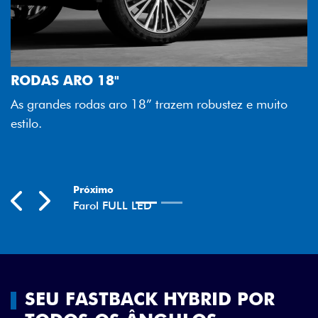
FAROL FULL LE
Tecnologia dos far
 18"
melhor luminosidad
as aro 18” trazem robustez e muito
economia para voc
Previous
Next
SEU FASTBACK HYBRID POR