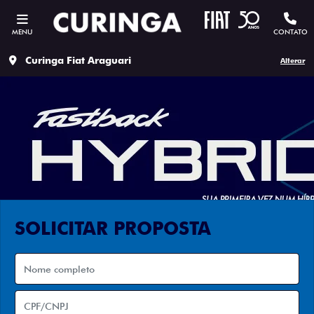
MENU
CONTATO
Curinga Fiat Araguari
Alterar
SOLICITAR PROPOSTA