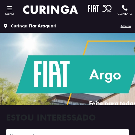
MENU
CONTATO
Curinga Fiat Araguari
Alterar
ESTOU INTERESSADO