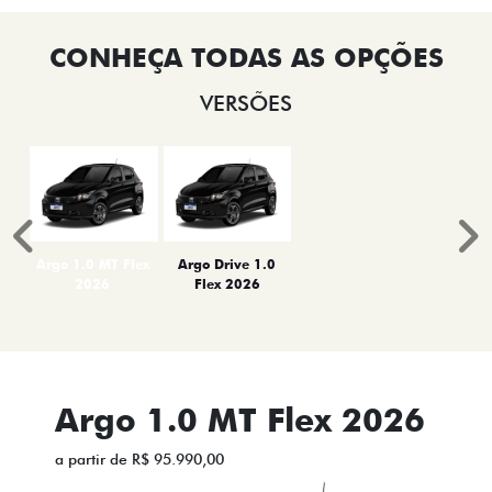
VERSÕES
Anterior
P
Argo 1.0 MT Flex
Argo Drive 1.0
2026
Flex 2026
Argo 1.0 MT Flex 2026
a partir de R$ 95.990,00