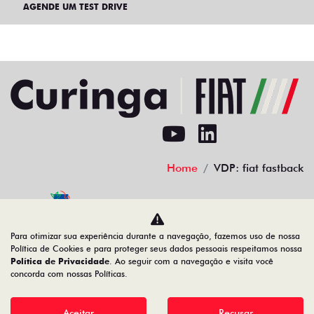
AGENDE UM TEST DRIVE
Home
VDP: fiat fastback
Desacelere. Seu bem maior é a vida.
Para otimizar sua experiência durante a navegação, fazemos uso de nossa
Política de Cookies e para proteger seus dados pessoais respeitamos nossa
Política de Privacidade
. Ao seguir com a navegação e visita você
concorda com nossas Políticas.
02.692.394/0003-83
Aceitar
Recusar