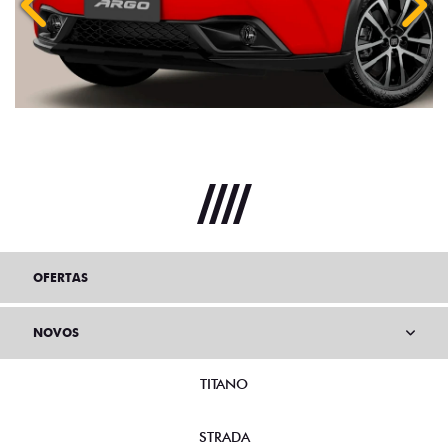
Anterior
Próx
OFERTAS
NOVOS
TITANO
STRADA