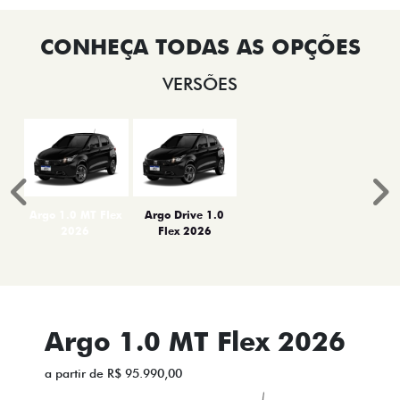
VERSÕES
Anterior
P
Argo 1.0 MT Flex
Argo Drive 1.0
2026
Flex 2026
Argo 1.0 MT Flex 2026
a partir de R$ 95.990,00