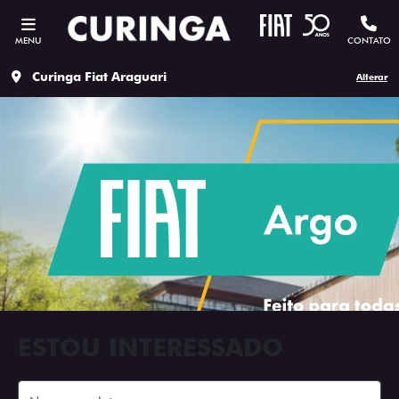
MENU
CONTATO
Curinga Fiat Araguari
Alterar
ESTOU INTERESSADO