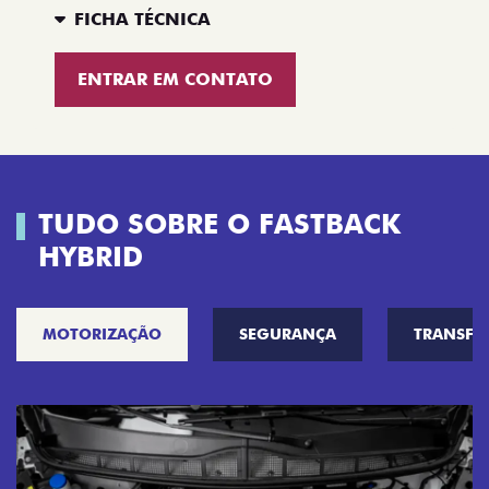
FICHA TÉCNICA
ENTRAR EM CONTATO
TUDO SOBRE O FASTBACK
HYBRID
MOTORIZAÇÃO
SEGURANÇA
TRANSF