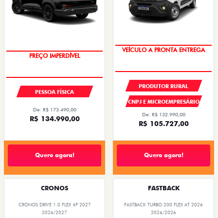
VEÍCULO A PRONTA ENTREGA
PREÇO IMPERDÍVEL
PRODUTOR RURAL
PESSOA FÍSICA
CNPJ E MICROEMPRESÁRIO
De: R$ 173.490,00
De: R$ 132.990,00
R$ 134.990,00
R$ 105.727,00
Quero agora!
Quero agora!
CRONOS
FASTBACK
CRONOS DRIVE 1.0 FLEX 4P 2027
FASTBACK TURBO 200 FLEX AT 2026
2026/2027
2026/2026