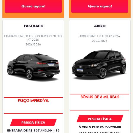
Quero agora!
Quero agora!
FASTBACK
ARGO
FASTBACK LIMITED EDITION TURBO 270 FLEX
ARGO DRIVE 1.0 FLEX 4P 2026
AT 2026
2026/2026
2026/2026
BÔNUS DE 6 MIL REAIS
PREÇO IMPERDÍVEL
PESSOA FÍSICA
PESSOA FÍSICA
À VISTA POR R$ 97.990,00
ENTRADA DE R$ 107.443,00 +18