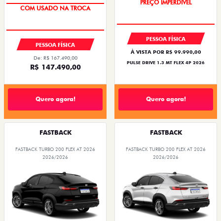
PREÇO IMPERDÍVEL
COM USADO NA TROCA
PESSOA FÍSICA
PESSOA FÍSICA
À VISTA POR R$ 99.990,00
De: R$ 167.490,00
PULSE DRIVE 1.3 MT FLEX 4P 2026
R$ 147.490,00
Quero agora!
Quero agora!
FASTBACK
FASTBACK
FASTBACK TURBO 200 FLEX AT 2026
FASTBACK TURBO 200 FLEX AT 2026
2026/2026
2026/2026