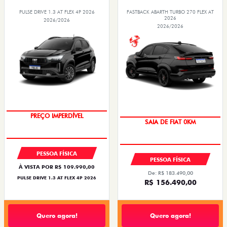
PULSE DRIVE 1.3 AT FLEX 4P 2026
FASTBACK ABARTH TURBO 270 FLEX AT
2026
2026/2026
2026/2026
PREÇO IMPERDÍVEL
SAIA DE FIAT 0KM
PESSOA FÍSICA
PESSOA FÍSICA
À VISTA POR R$ 109.990,00
De: R$ 183.490,00
PULSE DRIVE 1.3 AT FLEX 4P 2026
R$ 156.490,00
Quero agora!
Quero agora!