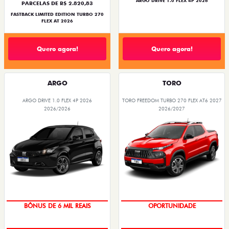
ARGO DRIVE 1.0 FLEX 4P 2026
PARCELAS DE R$ 2.820,83
FASTBACK LIMITED EDITION TURBO 270
FLEX AT 2026
Quero agora!
Quero agora!
ARGO
TORO
ARGO DRIVE 1.0 FLEX 4P 2026
TORO FREEDOM TURBO 270 FLEX AT6 2027
2026/2026
2026/2027
BÔNUS DE 6 MIL REAIS
OPORTUNIDADE