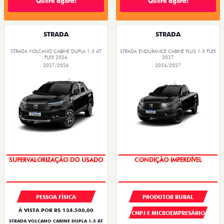
Quero agora!
Quero agora!
STRADA
STRADA
STRADA VOLCANO CABINE DUPLA 1.3 AT
STRADA ENDURANCE CABINE PLUS 1.3 FLEX
FLEX 2026
2027
2027/2026
2026/2027
SUPERVALORIZAÇÃO DO USADO
CONDIÇÃO IMPERDÍVEL
PESSOA FÍSICA
PRODUTOR RURAL
À VISTA POR R$ 134.500,00
CNPJ E MICROEMPRESÁRIO
STRADA VOLCANO CABINE DUPLA 1.3 AT