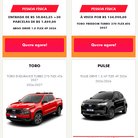
PESSOA FÍSICA
PESSOA FÍSICA
ENTRADA DE R$ 58.843,35 +30
À VISTA POR R$ 134.990,00
PARCELAS DE R$ 1.469,00
TORO FREEDOM TURBO 270 FLEX AT6
2027
ARGO DRIVE 1.0 FLEX 4P 2026
Quero agora!
Quero agora!
TORO
PULSE
TORO ENDURANCE TURBO 270 FLEX AT6
PULSE DRIVE 1.3 MT FLEX 4P 2026
2027
2026/2026
2026/2027