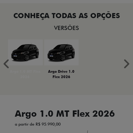
VERSÕES
Anterior
P
Argo 1.0 MT Flex
Argo Drive 1.0
2026
Flex 2026
Argo 1.0 MT Flex 2026
a partir de R$ 95.990,00