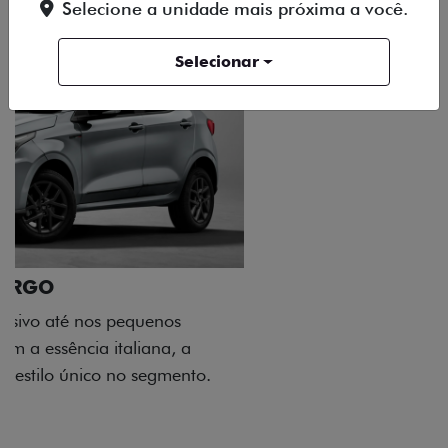
Selecione a unidade mais próxima a você.
Selecionar
ACABAMENTO E DESIGN INTERNO
A flag italiana e o novo logo Fiat também aparecem
no interior do carro, que possui acabamento
impecável e detalhes escurecidos.
Próximo
Previous
Next