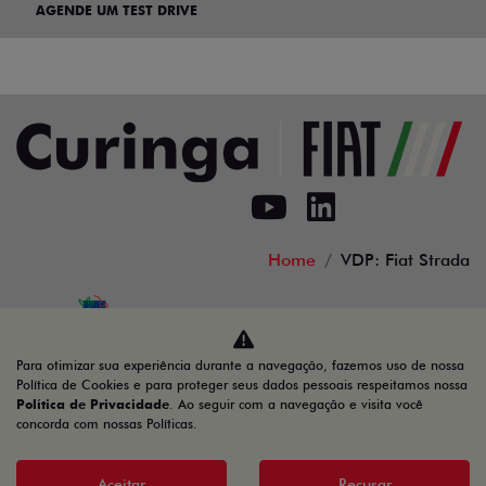
AGENDE UM TEST DRIVE
Home
VDP: Fiat Strada
Desacelere. Seu bem maior é a vida.
Para otimizar sua experiência durante a navegação, fazemos uso de nossa
Política de Cookies e para proteger seus dados pessoais respeitamos nossa
Política de Privacidade
. Ao seguir com a navegação e visita você
concorda com nossas Políticas.
02.692.394/0001-11
Aceitar
Recusar