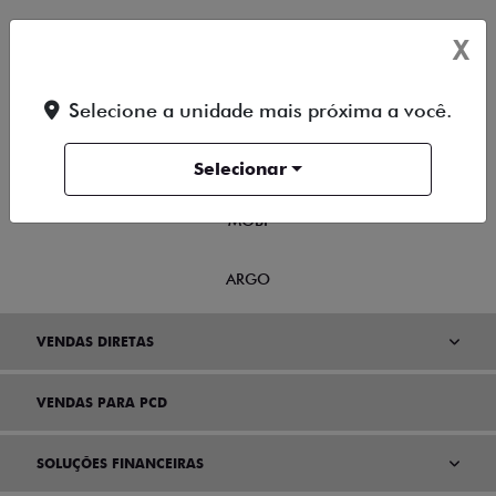
X
NOVA FIORINO
SCUDO
Selecione a unidade mais próxima a você.
NOVO DUCATO
Selecionar
MOBI
ARGO
VENDAS DIRETAS
VENDAS PARA PCD
SOLUÇÕES FINANCEIRAS