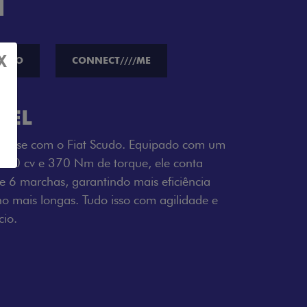
H
X
ORTO
CONNECT////ME
SEL
tresse com o Fiat Scudo. Equipado com um
 150 cv e 370 Nm de torque, ele conta
 6 marchas, garantindo mais eficiência
ho mais longas. Tudo isso com agilidade e
io.