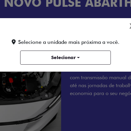
 NOVO PULSE ABART
TRANSFORMAÇÃO
TECNOLOGIA
CONF
Selecione a unidade mais próxima a você.
MOTOR A DIE
Selecionar
Tenha um dia a dia sem es
motor 2.2 Turbo Diesel de
com transmissão manual de
até nas jornadas de trabal
economia para o seu negóc