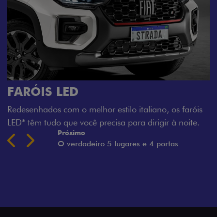
faróis
oite.