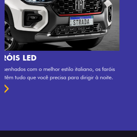
O VERDADEIRO 5 LUGARES E 4
PORTAS
Todo mundo pode viajar confortável na Fiat Strada,
que conta com cabine dupla de 5 lugares e 4 portas.
Próximo
Previous
Next
Espaço e conforto