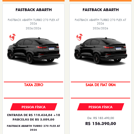
FASTBACK ABARTH
FASTBACK ABARTH
FASTBACK ABARTH TURBO 270 FLEX AT
FASTBACK ABARTH TURBO 270 FLEX AT
2026
2026
2026/2026
2026/2026
SAIA DE FIAT 0KM
PREÇO IMPERDÍVEL
TAXA ZERO
SAIA DE FIAT 0KM
PESSOA FÍSICA
PESSOA FÍSICA
ENTRADA DE R$ 118.434,84 +18
De: R$ 183.490,00
PARCELAS DE R$ 3.089,00
R$ 156.390,00
FASTBACK ABARTH TURBO 270 FLEX AT
2026