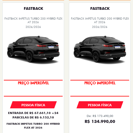
FASTBACK
FASTBACK
FASTBACK IMPETUS TURBO 200 HYBRID FLEX
FASTBACK IMPETUS TURBO 200 HYBRID FLEX
AT 2026
AT 2026
2026/2026
2026/2026
OPORTUNIDADE
OPORTUNIDADE
PREÇO IMPERDÍVEL
PREÇO IMPERDÍVEL
PESSOA FÍSICA
PESSOA FÍSICA
ENTRADA DE R$ 67.661,10 +24
De: R$ 173.490,00
PARCELAS DE R$ 6.152,10
R$ 134.990,00
FASTBACK IMPETUS TURBO 200 HYBRID
FLEX AT 2026