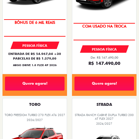
TAXA ZERO
OPORTUNIDADE
BÔNUS DE 6 MIL REAIS
COM USADO NA TROCA
PESSOA FÍSICA
PESSOA FÍSICA
ENTRADA DE R$ 54.967,04 +30
De: R$ 167.490,00
PARCELAS DE R$ 1.379,00
R$ 147.490,00
ARGO DRIVE 1.0 FLEX 4P 2026
Quero agora!
Quero agora!
TORO
STRADA
TORO FREEDOM TURBO 270 FLEX AT6 2027
STRADA RANCH CABINE DUPLA TURBO 200
AT FLEX 2027
2026/2027
2026/2027