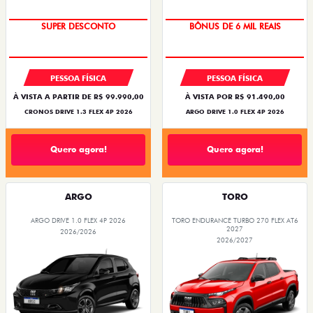
BÔNUS DE ATÉ R$ 14 MIL
TAXA ZERO
SUPER DESCONTO
BÔNUS DE 6 MIL REAIS
PESSOA FÍSICA
PESSOA FÍSICA
À VISTA A PARTIR DE R$ 99.990,00
À VISTA POR R$ 91.490,00
CRONOS DRIVE 1.3 FLEX 4P 2026
ARGO DRIVE 1.0 FLEX 4P 2026
Quero agora!
Quero agora!
ARGO
TORO
ARGO DRIVE 1.0 FLEX 4P 2026
TORO ENDURANCE TURBO 270 FLEX AT6
2027
2026/2026
2026/2027