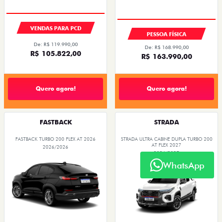
OPORTUNIDADE
VEÍCULO A PRONTA ENTREGA
OPORTUNIDADE
VENDAS PARA PCD
PESSOA FÍSICA
De: R$ 119.990,00
De: R$ 168.990,00
R$ 105.822,00
R$ 163.990,00
Quero agora!
Quero agora!
FASTBACK
STRADA
FASTBACK TURBO 200 FLEX AT 2026
STRADA ULTRA CABINE DUPLA TURBO 200
AT FLEX 2027
2026/2026
2026/2027
WhatsApp