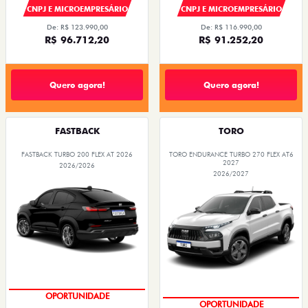
CNPJ E MICROEMPRESÁRIO
CNPJ E MICROEMPRESÁRIO
De: R$ 123.990,00
De: R$ 116.990,00
R$ 96.712,20
R$ 91.252,20
Quero agora!
Quero agora!
FASTBACK
TORO
FASTBACK TURBO 200 FLEX AT 2026
TORO ENDURANCE TURBO 270 FLEX AT6
2027
2026/2026
2026/2027
SUPER DESCONTO