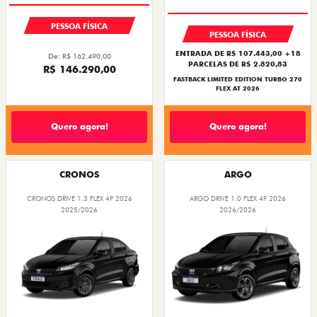
PESSOA FÍSICA
PESSOA FÍSICA
ENTRADA DE R$ 107.443,00 +18
De: R$ 162.490,00
PARCELAS DE R$ 2.820,83
R$ 146.290,00
FASTBACK LIMITED EDITION TURBO 270
FLEX AT 2026
Quero agora!
Quero agora!
CRONOS
ARGO
CRONOS DRIVE 1.3 FLEX 4P 2026
ARGO DRIVE 1.0 FLEX 4P 2026
2025/2026
2026/2026