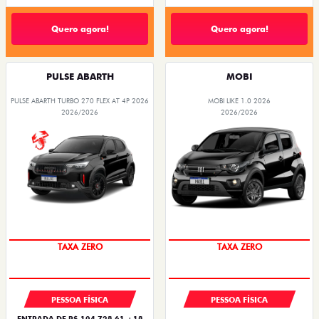
Quero agora!
Quero agora!
PULSE ABARTH
MOBI
PULSE ABARTH TURBO 270 FLEX AT 4P 2026
MOBI LIKE 1.0 2026
2026/2026
2026/2026
SAIA DE FIAT 0KM
PREÇO IMPERDÍVEL
TAXA ZERO
TAXA ZERO
PESSOA FÍSICA
PESSOA FÍSICA
ENTRADA DE R$ 104.728,61 +18