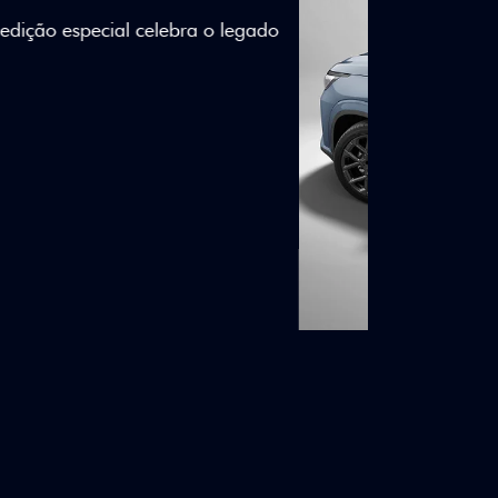
lizados e detalhes em Citrus Green criam
a.
ico