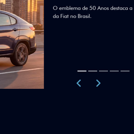
Teto bicolor, adesivos esti
uma identidade visual únic
Próximo
Previous
Next
Teto Panorâm