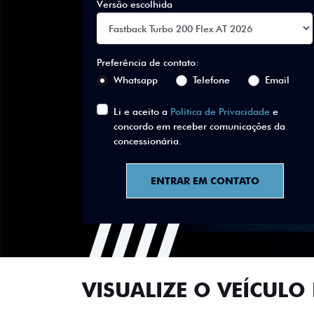
Versão escolhida
Preferência de contato:
Whatsapp
Telefone
Email
Li e aceito a
Política de Privacidade
e
concordo em receber comunicações da
concessionária.
ENTRAR EM CONTATO
VISUALIZE O VEÍCULO 