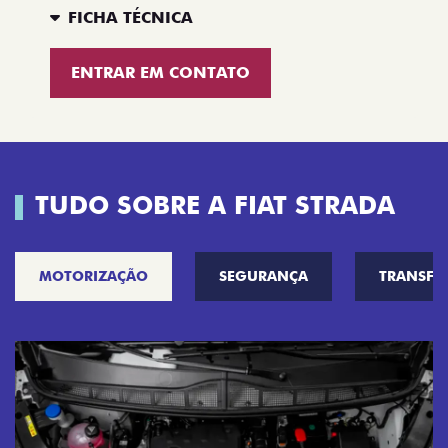
FICHA TÉCNICA
ENTRAR EM CONTATO
TUDO SOBRE A FIAT STRADA
MOTORIZAÇÃO
SEGURANÇA
TRANSF