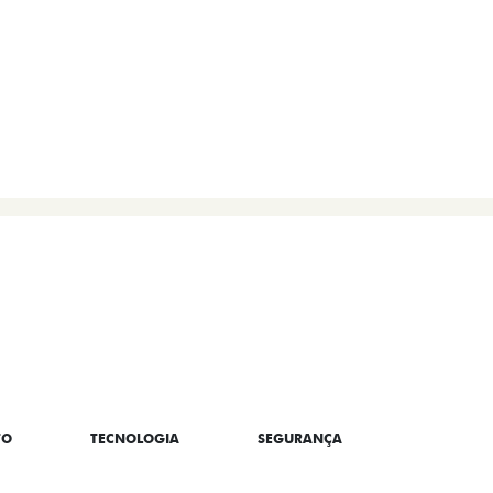
EM CONTATO
TO
TECNOLOGIA
SEGURANÇA
CONNECT/