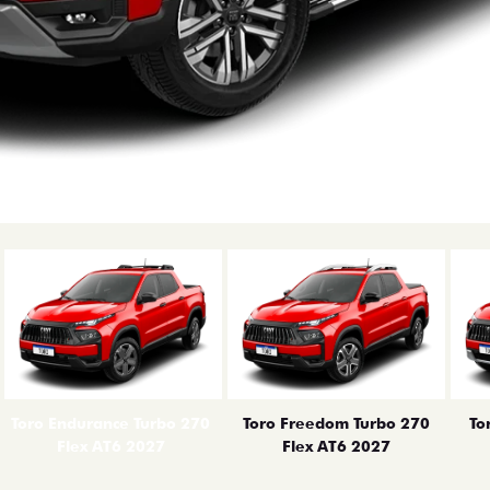
erior
Toro Endurance Turbo 270
Toro Freedom Turbo 270
To
Flex AT6 2027
Flex AT6 2027