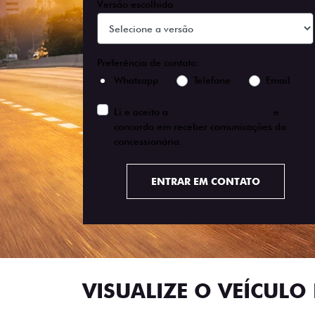
Versão escolhida
Preferência de contato:
Whatsapp
Telefone
Email
Li e aceito a
Política de Privacidade
e
concordo em receber comunicações da
concessionária.
ENTRAR EM CONTATO
VISUALIZE O VEÍCULO 