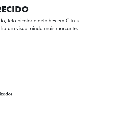
TILIZADOS
apô e nas laterais reforçam a identidade
á de comemorativa.
 série