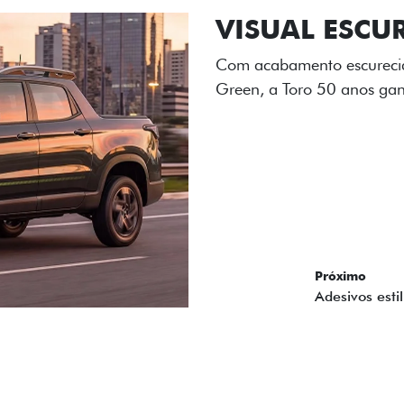
ADESIVOS ES
Os adesivos aplicados no c
única dessa edição para l
Próximo
Previous
Next
Tecnologia de