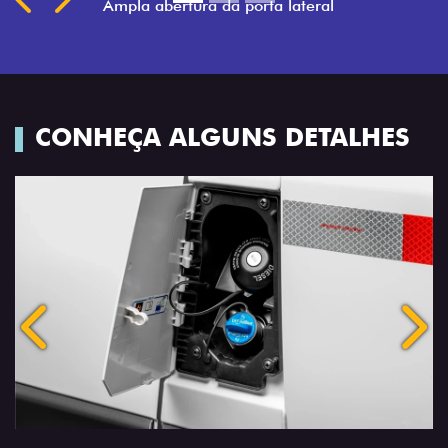
CONHEÇA ALGUNS DETALHES
Anterior
Próx