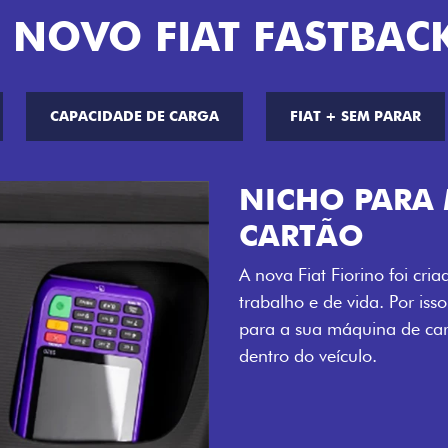
 NOVO FIAT FASTBAC
CAPACIDADE DE CARGA
FIAT + SEM PARAR
CHAVE C
Agora, a chave da 
distância, e não m
esse que trazem ai