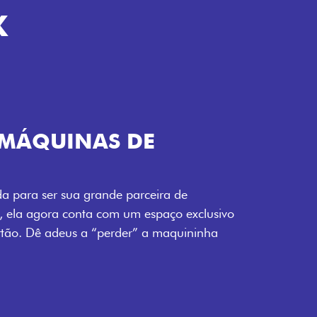
K
OM TELECOMANDO
sua nova Fiorino pode abrir o veículo também à
ais somente pela fechadura. São detalhes como
nda mais fluidez para o seu dia de trabalho.