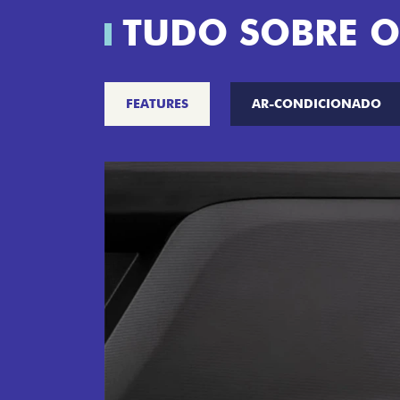
TUDO SOBRE O
FEATURES
AR-CONDICIONADO
S DE
nde parceira de
com um espaço exclusivo
erder” a maquininha