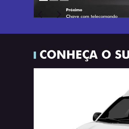
Previous
Next
CONHEÇA O S