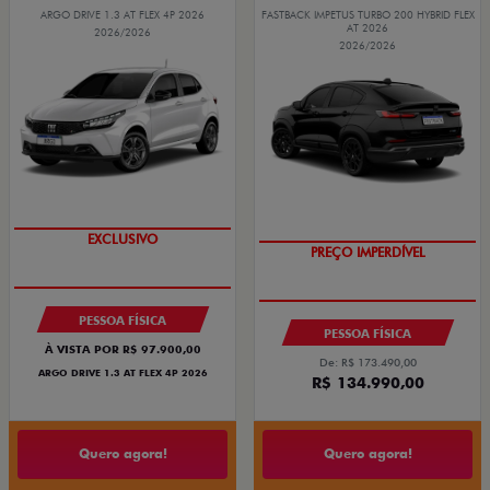
ARGO DRIVE 1.3 AT FLEX 4P 2026
FASTBACK IMPETUS TURBO 200 HYBRID FLEX
AT 2026
2026/2026
2026/2026
OPORTUNIDADE
OPORTUNIDADE
PESSOA FÍSICA
PESSOA FÍSICA
À VISTA POR R$ 97.900,00
De: R$ 173.490,00
ARGO DRIVE 1.3 AT FLEX 4P 2026
R$ 134.990,00
Quero agora!
Quero agora!