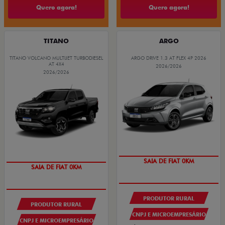
Quero agora!
Quero agora!
TITANO
ARGO
TITANO VOLCANO MULTIJET TURBODIESEL
ARGO DRIVE 1.3 AT FLEX 4P 2026
AT 4X4
2026/2026
2026/2026
COMPLETO
COM SEU USADO NA TROCA
PRODUTOR RURAL
PRODUTOR RURAL
CNPJ E MICROEMPRESÁRIO
CNPJ E MICROEMPRESÁRIO