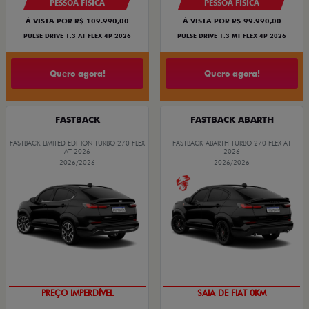
PESSOA FÍSICA
PESSOA FÍSICA
À VISTA POR R$ 109.990,00
À VISTA POR R$ 99.990,00
PULSE DRIVE 1.3 AT FLEX 4P 2026
PULSE DRIVE 1.3 MT FLEX 4P 2026
Quero agora!
Quero agora!
FASTBACK
FASTBACK ABARTH
FASTBACK LIMITED EDITION TURBO 270 FLEX
FASTBACK ABARTH TURBO 270 FLEX AT
AT 2026
2026
2026/2026
2026/2026
COM USADO NA TROCA
PREÇO IMPERDÍVEL