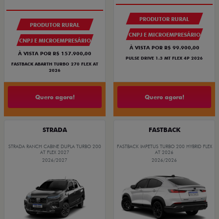
PRODUTOR RURAL
PRODUTOR RURAL
CNPJ E MICROEMPRESÁRIO
CNPJ E MICROEMPRESÁRIO
À VISTA POR R$ 99.900,00
À VISTA POR R$ 157.900,00
PULSE DRIVE 1.3 MT FLEX 4P 2026
FASTBACK ABARTH TURBO 270 FLEX AT
2026
Quero agora!
Quero agora!
STRADA
FASTBACK
STRADA RANCH CABINE DUPLA TURBO 200
FASTBACK IMPETUS TURBO 200 HYBRID FLEX
AT FLEX 2027
AT 2026
2026/2027
2026/2026