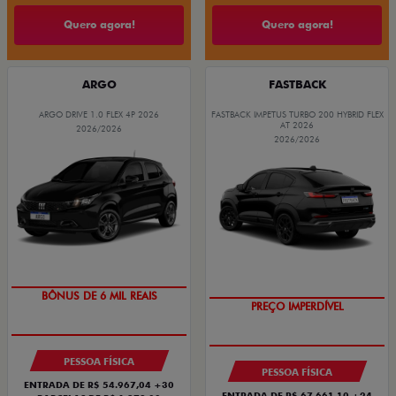
Quero agora!
Quero agora!
ARGO
FASTBACK
ARGO DRIVE 1.0 FLEX 4P 2026
FASTBACK IMPETUS TURBO 200 HYBRID FLEX
AT 2026
2026/2026
2026/2026
TAXA ZERO
OPORTUNIDADE
PESSOA FÍSICA
PESSOA FÍSICA
ENTRADA DE R$ 54.967,04 +30
ENTRADA DE R$ 67.661,10 +24