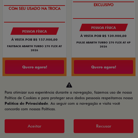
COM USADO NA TROCA
OPORTUNIDADE
PESSOA FÍSICA
PESSOA FÍSICA
À VISTA POR R$ 139.900,00
À VISTA POR R$ 157.900,00
PULSE ABARTH TURBO 270 FLEX AT 4P
FASTBACK ABARTH TURBO 270 FLEX AT
2026
2026
Quero agora!
Quero agora!
FASTBACK
ARGO
Para otimizar sua experiência durante a navegação, fazemos uso de nossa
Política de Cookies e para proteger seus dados pessoais respeitamos nossa
FASTBACK TURBO 200 FLEX AT 2026
ARGO DRIVE 1.0 FLEX 4P 2026
Política de Privacidade
. Ao seguir com a navegação e visita você
2026/2026
2026/2026
concorda com nossas Políticas.
Aceitar
Recusar