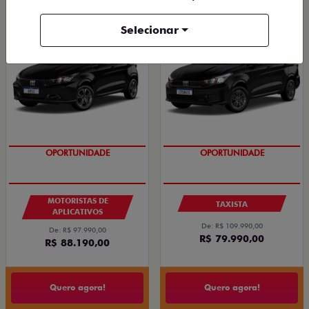
ARGO DRIVE 1.0 FLEX 4P 2026
CRONOS DRIVE 1.0 FLEX 4P 2027
2026/2026
2026/2027
Selecionar
OPORTUNIDADE
OPORTUNIDADE
MOTORISTAS DE
TAXISTA
APLICATIVOS
De: R$ 109.990,00
De: R$ 97.990,00
R$ 79.990,00
R$ 88.190,00
Quero agora!
Quero agora!