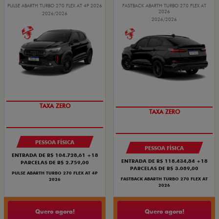
PULSE ABARTH TURBO 270 FLEX AT 4P 2026
FASTBACK ABARTH TURBO 270 FLEX AT
2026
2026/2026
2026/2026
SAIA DE FIAT 0KM
SAIA DE FIAT 0KM
PESSOA FÍSICA
PESSOA FÍSICA
ENTRADA DE R$ 104.728,61 +18
ENTRADA DE R$ 118.434,84 +18
PARCELAS DE R$ 2.759,00
PARCELAS DE R$ 3.089,00
PULSE ABARTH TURBO 270 FLEX AT 4P
FASTBACK ABARTH TURBO 270 FLEX AT
2026
2026
Quero agora!
Quero agora!