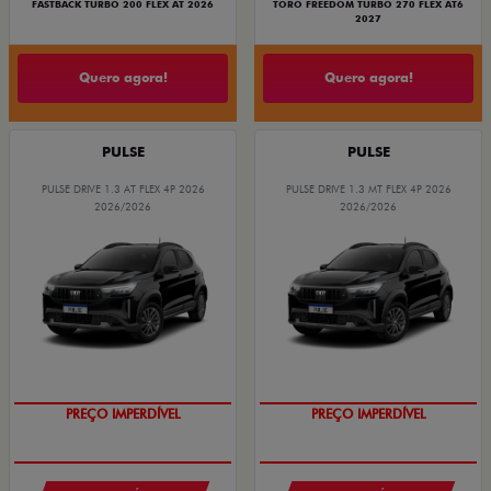
FASTBACK TURBO 200 FLEX AT 2026
TORO FREEDOM TURBO 270 FLEX AT6
2027
Quero agora!
Quero agora!
PULSE
PULSE
PULSE DRIVE 1.3 AT FLEX 4P 2026
PULSE DRIVE 1.3 MT FLEX 4P 2026
2026/2026
2026/2026
O SUV AUTOMÁTICO MAIS
OPORTUNIDADE
BARATO DO BRASIL