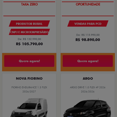
TAXA ZERO
OPORTUNIDADE
PRODUTOR RURAL
VENDAS PARA PCD
CNPJ E MICROEMPRESÁRIO
De: R$ 115.990,00
De: R$ 132.990,00
R$ 98.890,00
R$ 105.790,00
Quero agora!
Quero agora!
NOVA FIORINO
ARGO
FIORINO ENDURANCE 1.3 FLEX
ARGO DRIVE 1.0 FLEX 4P 2026
2026/2027
2026/2026