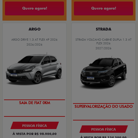
Quero agora!
Quero agora!
ARGO
STRADA
ARGO DRIVE 1.3 AT FLEX 4P 2026
STRADA VOLCANO CABINE DUPLA 1.3 AT
FLEX 2026
2026/2026
2027/2026
OPORTUNIDADE
BÔNUS EXCLUSIVO DE R$ 5.000
COM USADO FIAT NA TROCA
PESSOA FÍSICA
PESSOA FÍSICA
À VISTA POR R$ 98.900,00
À VISTA POR R$ 134.500,00