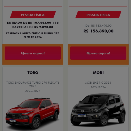
PESSOA FÍSICA
PESSOA FÍSICA
ENTRADA DE R$ 107.443,00 +18
De: R$ 183.490,00
PARCELAS DE R$ 2.820,83
R$ 156.390,00
FASTBACK LIMITED EDITION TURBO 270
FLEX AT 2026
Quero agora!
Quero agora!
TORO
MOBI
TORO ENDURANCE TURBO 270 FLEX AT6
MOBI LIKE 1.0 2026
2027
2026/2026
2026/2027