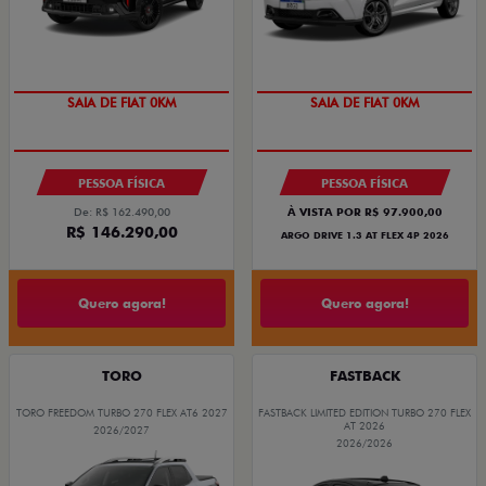
OPORTUNIDADE
OPORTUNIDADE
PESSOA FÍSICA
PESSOA FÍSICA
De: R$ 162.490,00
À VISTA POR R$ 97.900,00
R$ 146.290,00
ARGO DRIVE 1.3 AT FLEX 4P 2026
Quero agora!
Quero agora!
TORO
FASTBACK
TORO FREEDOM TURBO 270 FLEX AT6 2027
FASTBACK LIMITED EDITION TURBO 270 FLEX
AT 2026
2026/2027
2026/2026