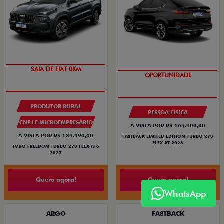
OPORTUNIDADE
EXCLUSIVO
PRODUTOR RURAL
PESSOA FÍSICA
CNPJ E MICROEMPRESÁRIO
À VISTA POR R$ 169.900,00
À VISTA POR R$ 139.990,00
FASTBACK LIMITED EDITION TURBO 270
FLEX AT 2026
TORO FREEDOM TURBO 270 FLEX AT6
2027
Quero agora!
Quero agora!
WhatsApp
ARGO
FASTBACK