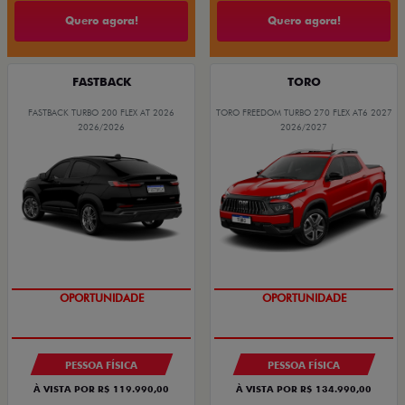
Quero agora!
Quero agora!
FASTBACK
TORO
FASTBACK TURBO 200 FLEX AT 2026
TORO FREEDOM TURBO 270 FLEX AT6 2027
2026/2026
2026/2027
OPORTUNIDADE
SUPERVALORIZAÇÃO DO USADO
PESSOA FÍSICA
PESSOA FÍSICA
À VISTA POR R$ 119.990,00
À VISTA POR R$ 134.990,00