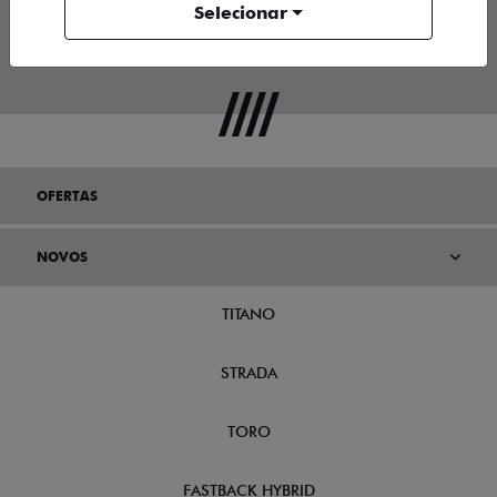
Selecionar
OFERTAS
NOVOS
TITANO
STRADA
TORO
FASTBACK HYBRID