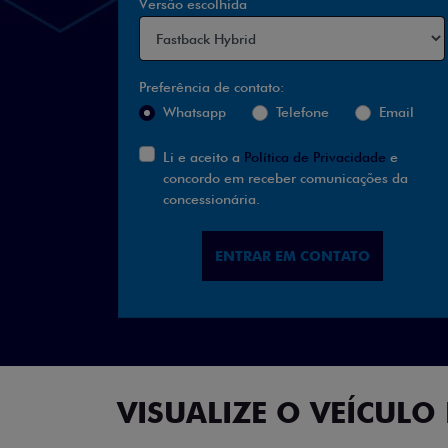
Versão escolhida
Preferência de contato:
Whatsapp
Telefone
Email
Li e aceito a
Política de Privacidade
e
concordo em receber comunicações da
concessionária.
ENTRAR EM CONTATO
VISUALIZE O VEÍCULO 