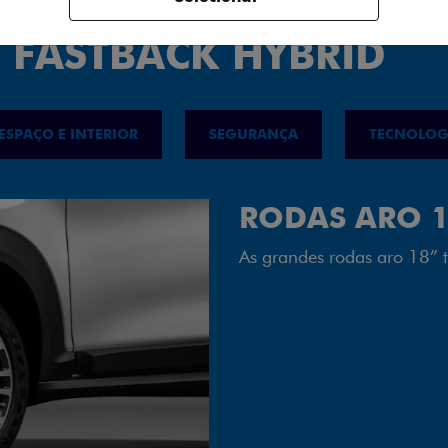
 FASTBACK HYBRID
ESPAÇO E INTERIOR
SEGURANÇA
TECNOLOG
FAROL FULL 
Tecnologia dos faróis tot
luminosidade, maior durab