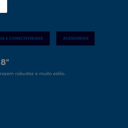
IA E CONECTIVIDADE
ACESSÓRIOS
IPVA
LED
almente em LED garante melhor
ilidade e mais economia para você.