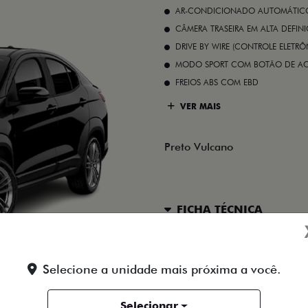
AR-CONDICIONADO AUTOMÁTICO 
CÂMERA TRASEIRA EM ALTA DEFIN
DRIVE BY WIRE (CONTROLE ELETR
MODO SPORT COM BOTÃO DE A
FREIOS ABS COM EBD
VER MAIS
Preto Vulcano
FICHA TÉCNICA
ENTRAR EM CONTATO
Selecione a unidade mais próxima a você.
Selecionar