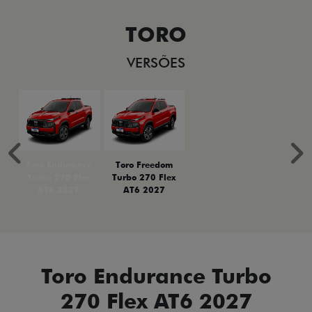
TORO
VERSÕES
Anterior
P
Toro Endurance
Toro Freedom
Turbo 270 Flex
Turbo 270 Flex
AT6 2027
AT6 2027
Toro Endurance Turbo
270 Flex AT6 2027