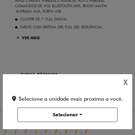
APPLE CARPLAY WIRELESS E ANDROID AUTO WIRELESS;
COMANDOS DE VOZ BLUETOOTH,MP3, RÁDIO AM/FM
,ENTRADA AUX, PORTA USB
CLUSTER DE 7" FULL DIGITAL
FAROIS COM SISTEMA DRL FULL LED SEQUENCIAL
VER MAIS
FICHA TÉCNICA
X
ENTRAR EM CONTATO
Selecione a unidade mais próxima a você.
Selecionar