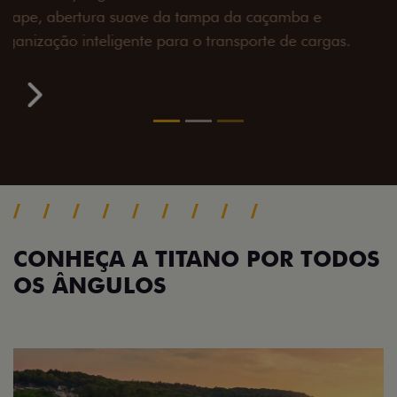
toneladas, alargadores de para-lamas e overbumper,
oferecendo mais capacidade de reboque, proteção
extra para a carroceria e um visual ainda mais
imponente para enfrentar qualquer terreno com
confiança.
Próximo
Previous
Next
Pack tecnologia
CONHEÇA A TITANO POR TODOS
OS ÂNGULOS