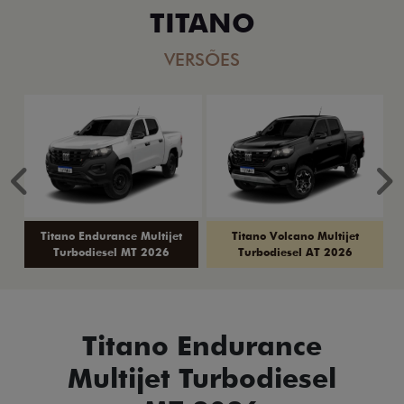
TITANO
VERSÕES
Anterior
P
Titano Endurance Multijet
Titano Volcano Multijet
Turbodiesel MT 2026
Turbodiesel AT 2026
Titano Endurance
Multijet Turbodiesel